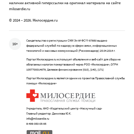
наличии активной гиперссылки на оригинал материала на сайте
miloserdie.ru
© 2024 – 2026. Милосердие.ru
Свидетельство о регистрации СМИ Эл № ФС77-57850 выдано
16+
федеральной службой по надзору в сфере связи, информационных
технологий и массовых коммуникаций (Роскомнадзор) 25.04.2014 г.
Портал Милосердие.ru использует объявления и веб-сайт для сбора не
облагаемых налогом пожертвований через РОО «Милосердие», ОГРН
1057700014679, Целевое финансирование (010), (140), (171)
Портал Милосердие.ru является одним из проектов Православной службы
помощи «Милосердие»
Учредитель: АНО «Издательский центр «Нескучный сад»
Главный редактор: Данилова Ю.К.
info@miloserdie.ru
8-499-350-05-95