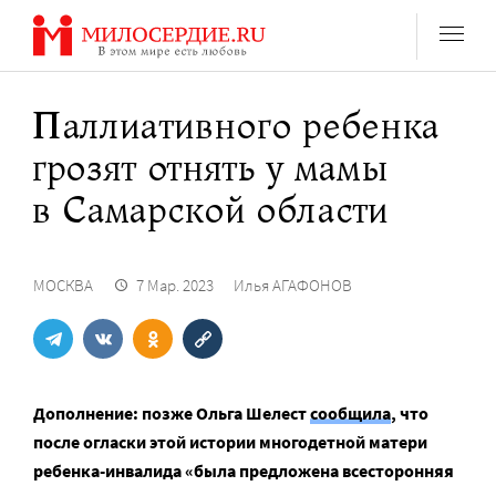
Перейти
к
содержанию
Паллиативного ребенка
грозят отнять у мамы
в Самарской области
МОСКВА
7 Мар. 2023
Илья АГАФОНОВ
Дополнение: позже Ольга Шелест
сообщила
, что
после огласки этой истории многодетной матери
ребенка-инвалида «была предложена всесторонняя