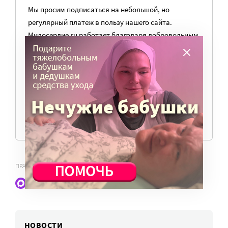
Мы просим подписаться на небольшой, но
регулярный платеж в пользу нашего сайта.
Милосердие.ru работает благодаря добровольным
пожертвованиям наших читателей. На
командировки, съемки, зарплаты редакторов,
журналистов и техническую поддержку сайта
нужны средства.
ПОМОЧЬ ПОРТАЛУ
ПРАВА ИНВАЛИДОВ
Наши статьи и новости в Max. Подпишитесь
НОВОСТИ