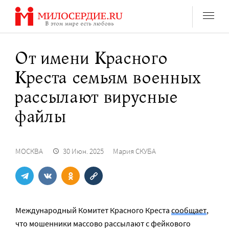
Перейти
к
содержанию
От имени Красного
Креста семьям военных
рассылают вирусные
файлы
МОСКВА
30 Июн. 2025
Мария СКУБА
Международный Комитет Красного Креста
сообщает
,
что мошенники массово рассылают с фейкового