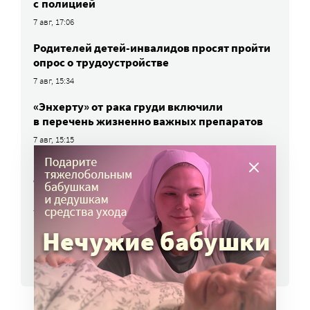
с полицией
7 авг, 17:06
Родителей детей-инвалидов просят пройти
опрос о трудоустройстве
7 авг, 15:34
«Энхерту» от рака груди включили
в перечень жизненно важных препаратов
7 авг, 15:15
НКО часто рискуют нарушить закон
о персональных данных. Как этого
избежать?
7 авг, 13:13
ВСЕ НОВОСТИ