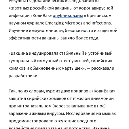
Результаты доклинических исследований на
животных российской вакцины от коронавирусной
инфекции «КовиВак»
опубликованы
в британском
научном журнале Emerging Microbes and Infections.
Изучение иммуногенности, безопасности и защитной
эффективности вакцины заняло более года.
«Вакцина индуцировала стабильный и устойчивый
гуморальный иммунный ответ у мышей, сирийских
хомяков и обыкновенных мартышек», — рассказали
разработчики.
Так, по их словам, курс из двух прививок «КовиВака»
защитил сирийских хомяков от тяжелой пневмонии
при интраназальном (через закапывание в нос)
заражении живым вирусом. Исследования на мышах
продемонстрировали отсутствие вредного
воздействия препарата на их потомство. Вакцина