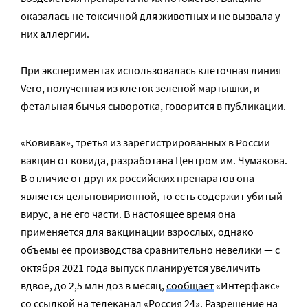
оказалась не токсичной для животных и не вызвала у
них аллергии.
При экспериментах использовалась клеточная линия
Vero, полученная из клеток зеленой мартышки, и
фетальная бычья сыворотка, говорится в публикации.
«Ковивак», третья из зарегистрированных в России
вакцин от ковида, разработана Центром им. Чумакова.
В отличие от других российских препаратов она
является цельновирионной, то есть содержит убитый
вирус, а не его части. В настоящее время она
применяется для вакцинации взрослых, однако
объемы ее производства сравнительно невелики — с
октября 2021 года выпуск планируется увеличить
вдвое, до 2,5 млн доз в месяц,
сообщает
«Интерфакс»
со ссылкой на телеканал «Россия 24». Разрешение на