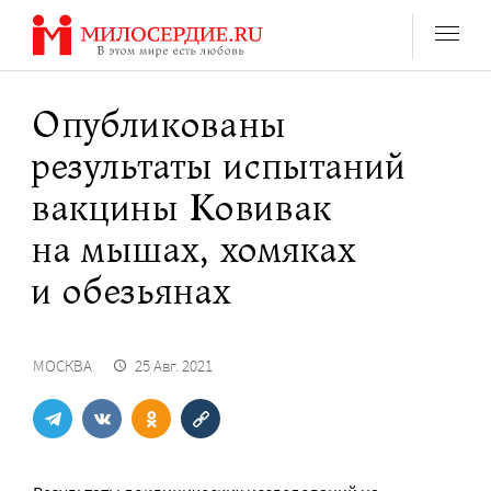
Перейти
к
содержанию
Опубликованы
результаты испытаний
вакцины Ковивак
на мышах, хомяках
и обезьянах
МОСКВА
25 Авг. 2021