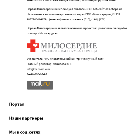
технологий и массовых коммуникаций (Роскомнадзор) 25.04.2014 г.
Портал Милосердие.ru использует объявления и веб-сайт для сбора не
облагаемых налогом пожертвований через РОО «Милосердие», ОГРН
1057700014679, Целевое финансирование (010), (140), (171)
Портал Милосердие.ru является одним из проектов Православной службы
помощи «Милосердие»
Учредитель: АНО «Издательский центр «Нескучный сад»
Главный редактор: Данилова Ю.К.
info@miloserdie.ru
8-499-350-05-95
Портал
Наши партнеры
Мы в соц.сетях