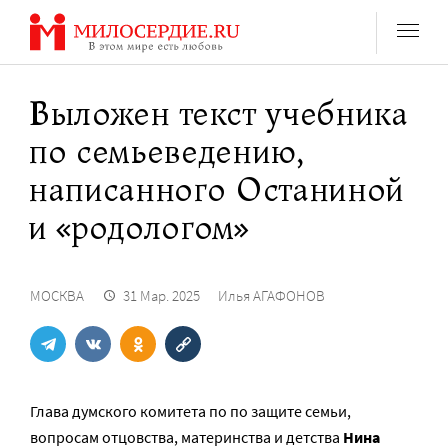
Перейти
к
содержанию
Выложен текст учебника
по семьеведению,
написанного Останиной
и «родологом»
МОСКВА
31 Мар. 2025
Илья АГАФОНОВ
Глава думского комитета по по защите семьи,
вопросам отцовства, материнства и детства
Нина