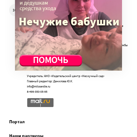
Свидетельство о регистрации СМИ Эл № ФС77-57850 выдано
16+
федеральной службой по надзору в сфере связи, информационных
технологий и массовых коммуникаций (Роскомнадзор) 25.04.2014 г.
Портал Милосердие.ru использует объявления и веб-сайт для сбора не
облагаемых налогом пожертвований через РОО «Милосердие», ОГРН
1057700014679, Целевое финансирование (010), (140), (171)
Портал Милосердие.ru является одним из проектов Православной службы
помощи «Милосердие»
Учредитель: АНО «Издательский центр «Нескучный сад»
Главный редактор: Данилова Ю.К.
info@miloserdie.ru
8-499-350-05-95
Портал
Наши партнеры