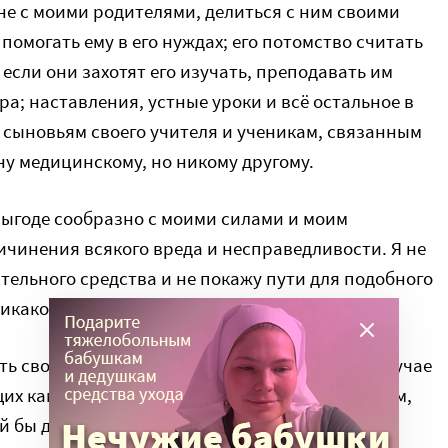
не с моими родителями, делиться с ним своими
помогать ему в его нуждах; его потомство считать
 если они захотят его изучать, преподавать им
ра; наставления, устные уроки и всё остальное в
 сыновьям своего учителя и ученикам, связанным
ну медицинскому, но никому другому.
выгоде сообразно с моими силами и моим
ичинения всякого вреда и несправедливости. Я не
тельного средства и не покажу пути для подобного
 никакой женщине абортивного пессария.
ь свою жизнь и своё искусство. Я ни в коем случае
щих каменной болезнью, предоставив это людям,
 бы дом я ни вошел, я войду туда для пользы