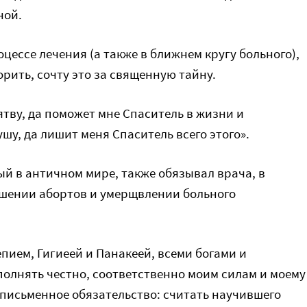
ной.
роцессе лечения (а также в ближнем кругу больного),
ворить, сочту это за священную тайну.
ятву, да поможет мне Спаситель в жизни и
шу, да лишит меня Спаситель всего этого».
ый в античном мире, также обязывал врача, в
ершении абортов и умерщвлении больного
пием, Гигиеей и Панакеей, всеми богами и
сполнять честно, соответственно моим силам и моему
письменное обязательство: считать научившего