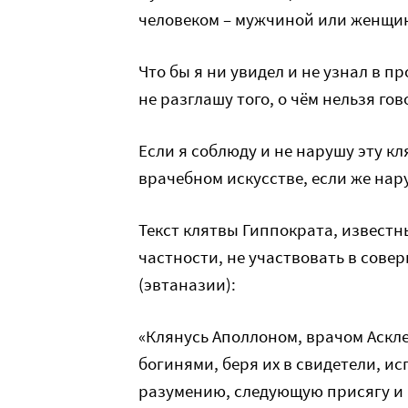
человеком – мужчиной или женщи
Что бы я ни увидел и не узнал в п
не разглашу того, о чём нельзя го
Если я соблюду и не нарушу эту кл
врачебном искусстве, если же нару
Текст клятвы Гиппократа, известн
частности, не участвовать в сов
(эвтаназии):
«Клянусь Аполлоном, врачом Аскле
богинями, беря их в свидетели, и
разумению, следующую присягу и 