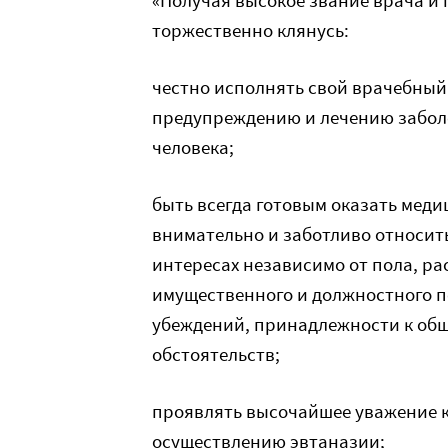
«Получая высокое звание врача и
торжественно клянусь:
честно исполнять свой врачебный 
предупреждению и лечению забол
человека;
быть всегда готовым оказать мед
внимательно и заботливо относить
интересах независимо от пола, ра
имущественного и должностного п
убеждений, принадлежности к общ
обстоятельств;
проявлять высочайшее уважение к 
осуществлению эвтаназии;