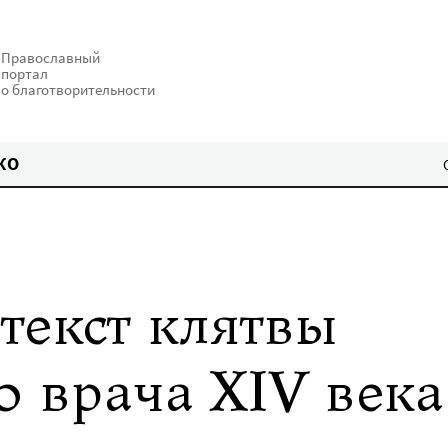
Православный
портал
о благотворительности
КО
текст клятвы
о врача XIV века