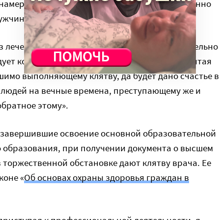
 намеренного, неправедного и пагубного, особенно
ужчинами, свободными и рабами.
ез лечения — я ни увидел или ни услышал касательно
дует когда-либо разглашать, я умолчу о том, считая
шимо выполняющему клятву, да будет дано счастье в
ех людей на вечные времена, преступающему же и
обратное этому».
, завершившие освоение основной образовательной
 образования, при получении документа о высшем
торжественной обстановке дают клятву врача. Ее
коне «
Об основах охраны здоровья граждан в