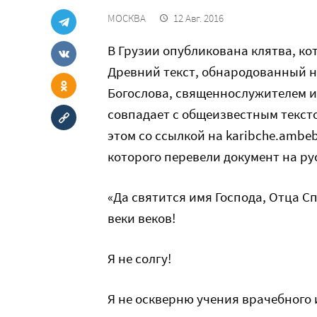
МОСКВА
12 Авг. 2016
В Грузии опубликована клятва, кот
Древний текст, обнародованный н
Богослова, священнослужителем и
совпадает с общеизвестным тексто
этом со ссылкой на karibche.ambe
которого перевели документ на ру
«Да святится имя Господа, Отца С
веки веков!
Я не солгу!
Я не оскверню учения врачебного 