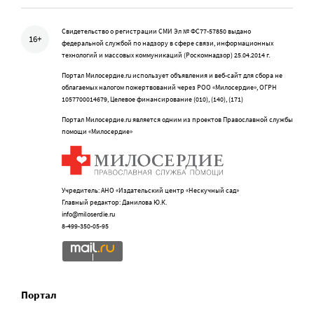
Свидетельство о регистрации СМИ Эл № ФС77-57850 выдано
16+
федеральной службой по надзору в сфере связи, информационных
технологий и массовых коммуникаций (Роскомнадзор) 25.04.2014 г.
Портал Милосердие.ru использует объявления и веб-сайт для сбора не
облагаемых налогом пожертвований через РОО «Милосердие», ОГРН
1057700014679, Целевое финансирование (010), (140), (171)
Портал Милосердие.ru является одним из проектов Православной службы
помощи «Милосердие»
Учредитель: АНО «Издательский центр «Нескучный сад»
Главный редактор: Данилова Ю.К.
info@miloserdie.ru
8-499-350-05-95
Портал