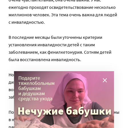
ежегодно проходят освидетельствование несколько
миллионов человек. Эта тема очень важна для людей
с инвалидностью.
В последние месяцы были уточнены критерии
установления инвалидности детей с таким
заболеванием, как фенилкетонурия. Сотням детей
была восстановлена инвалидность.
Но есть и другие проблемы.
Например — сахарный
диабет 1 типа, при котором требуется инсулин. Есть
вопросы по муковисцидозу, по некоторым другим
заболеваниям.
Поэтому классификации не должны быть установлены
в незыблемой форме. По результатам практической
работы МСЭ они должны меняться, должны