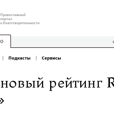
Православный
портал
о благотворительности
КО
Подкасты
Сервисы
 новый рейтинг 
»