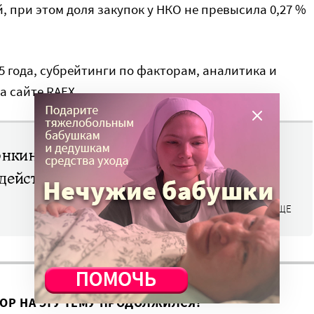
й, при этом доля закупок у НКО не превысила 0,27 %
 года, субрейтинги по факторам, аналитика и
а сайте RAEX.
рэнкинг RAEX
действия
ЧИТАТЬ ЕЩЕ
ВОР НА ЭТУ ТЕМУ ПРОДОЛЖИЛСЯ?