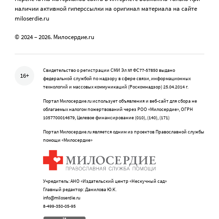
наличии активной гиперссылки на оригинал материала на сайте
miloserdie.ru
© 2024 – 2026. Милосердие.ru
Свидетельство о регистрации СМИ Эл № ФС77-57850 выдано
16+
федеральной службой по надзору в сфере связи, информационных
технологий и массовых коммуникаций (Роскомнадзор) 25.04.2014 г.
Портал Милосердие.ru использует объявления и веб-сайт для сбора не
облагаемых налогом пожертвований через РОО «Милосердие», ОГРН
1057700014679, Целевое финансирование (010), (140), (171)
Портал Милосердие.ru является одним из проектов Православной службы
помощи «Милосердие»
Учредитель: АНО «Издательский центр «Нескучный сад»
Главный редактор: Данилова Ю.К.
info@miloserdie.ru
8-499-350-05-95