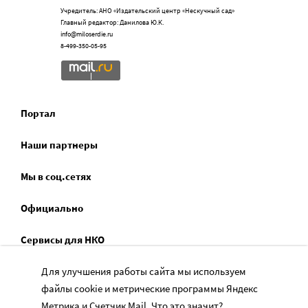
Учредитель: АНО «Издательский центр «Нескучный сад»
Главный редактор: Данилова Ю.К.
info@miloserdie.ru
8-499-350-05-95
Портал
Наши партнеры
Мы в соц.сетях
Официально
Сервисы для НКО
Спецпроекты
Для улучшения работы сайта мы используем
файлы cookie и метрические программы Яндекс
Социальное служение
Метрика и Счетчик Mail.
Что это значит?