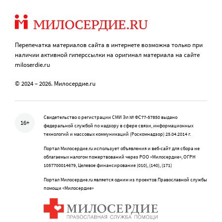
Перепечатка материалов сайта в интернете возможна только при
наличии активной гиперссылки на оригинал материала на сайте
miloserdie.ru
© 2024 – 2026. Милосердие.ru
Свидетельство о регистрации СМИ Эл № ФС77-57850 выдано
16+
федеральной службой по надзору в сфере связи, информационных
технологий и массовых коммуникаций (Роскомнадзор) 25.04.2014 г.
Портал Милосердие.ru использует объявления и веб-сайт для сбора не
облагаемых налогом пожертвований через РОО «Милосердие», ОГРН
1057700014679, Целевое финансирование (010), (140), (171)
Портал Милосердие.ru является одним из проектов Православной службы
помощи «Милосердие»