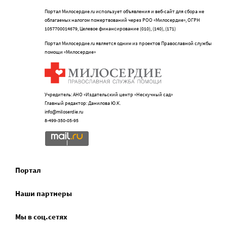
Портал Милосердие.ru использует объявления и веб-сайт для сбора не
облагаемых налогом пожертвований через РОО «Милосердие», ОГРН
1057700014679, Целевое финансирование (010), (140), (171)
Портал Милосердие.ru является одним из проектов Православной службы
помощи «Милосердие»
Учредитель: АНО «Издательский центр «Нескучный сад»
Главный редактор: Данилова Ю.К.
info@miloserdie.ru
8-499-350-05-95
Портал
Наши партнеры
Мы в соц.сетях