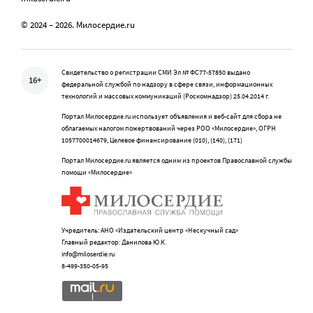
© 2024 – 2026. Милосердие.ru
Свидетельство о регистрации СМИ Эл № ФС77-57850 выдано
16+
федеральной службой по надзору в сфере связи, информационных
технологий и массовых коммуникаций (Роскомнадзор) 25.04.2014 г.
Портал Милосердие.ru использует объявления и веб-сайт для сбора не
облагаемых налогом пожертвований через РОО «Милосердие», ОГРН
1057700014679, Целевое финансирование (010), (140), (171)
Портал Милосердие.ru является одним из проектов Православной службы
помощи «Милосердие»
Учредитель: АНО «Издательский центр «Нескучный сад»
Главный редактор: Данилова Ю.К.
info@miloserdie.ru
8-499-350-05-95