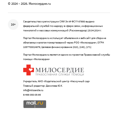
© 2024 – 2026. Милосердие.ru
Свидетельство о регистрации СМИ Эл № ФС77-57850 выдано
16+
федеральной службой по надзору в сфере связи, информационных
технологий и массовых коммуникаций (Роскомнадзор) 25.04.2014 г.
Портал Милосердие.ru использует объявления и веб-сайт для сбора не
облагаемых налогом пожертвований через РОО «Милосердие», ОГРН
1057700014679, Целевое финансирование (010), (140), (171)
Портал Милосердие.ru является одним из проектов Православной службы
помощи «Милосердие»
Учредитель: АНО «Издательский центр «Нескучный сад»
Главный редактор: Данилова Ю.К.
info@miloserdie.ru
8-499-350-05-95