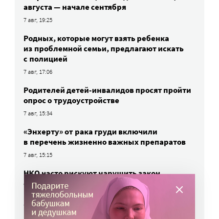
августа — начале сентября
7 авг, 19:25
Родных, которые могут взять ребенка
из проблемной семьи, предлагают искать
с полицией
7 авг, 17:06
Родителей детей-инвалидов просят пройти
опрос о трудоустройстве
7 авг, 15:34
«Энхерту» от рака груди включили
в перечень жизненно важных препаратов
7 авг, 15:15
НКО часто рискуют нарушить закон
о персональных данных. Как этого
избежать?
7 авг, 13:13