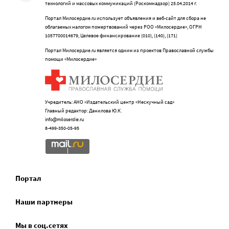
технологий и массовых коммуникаций (Роскомнадзор) 25.04.2014 г.
Портал Милосердие.ru использует объявления и веб-сайт для сбора не
облагаемых налогом пожертвований через РОО «Милосердие», ОГРН
1057700014679, Целевое финансирование (010), (140), (171)
Портал Милосердие.ru является одним из проектов Православной службы
помощи «Милосердие»
Учредитель: АНО «Издательский центр «Нескучный сад»
Главный редактор: Данилова Ю.К.
info@miloserdie.ru
8-499-350-05-95
Портал
Наши партнеры
Мы в соц.сетях