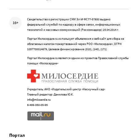
Свидетельство о регистрации СМИ Эл № ФС77-57850 выдано
16+
федеральной службой по надзору в сфере связи, информационных
технологий и массовых коммуникаций (Роскомнадзор) 25.04.2014 г.
Портал Милосердие.ru использует объявления и веб-сайт для сбора не
облагаемых налогом пожертвований через РОО «Милосердие», ОГРН
1057700014679, Целевое финансирование (010), (140), (171)
Портал Милосердие.ru является одним из проектов Православной службы
помощи «Милосердие»
Учредитель: АНО «Издательский центр «Нескучный сад»
Главный редактор: Данилова Ю.К.
info@miloserdie.ru
8-499-350-05-95
Портал