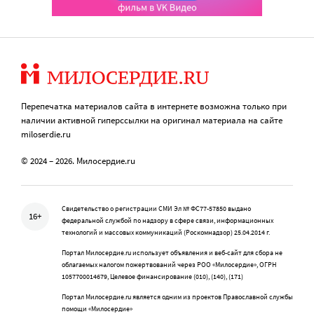
Перепечатка материалов сайта в интернете возможна только при
наличии активной гиперссылки на оригинал материала на сайте
miloserdie.ru
© 2024 – 2026. Милосердие.ru
Свидетельство о регистрации СМИ Эл № ФС77-57850 выдано
16+
федеральной службой по надзору в сфере связи, информационных
технологий и массовых коммуникаций (Роскомнадзор) 25.04.2014 г.
Портал Милосердие.ru использует объявления и веб-сайт для сбора не
облагаемых налогом пожертвований через РОО «Милосердие», ОГРН
1057700014679, Целевое финансирование (010), (140), (171)
Портал Милосердие.ru является одним из проектов Православной службы
помощи «Милосердие»