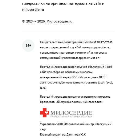
гиперссылки на оригинал материала на сайте
miloserdie.ru
© 2024 – 2026. Милосердие.ru
Свидетельство о регистрации СМИ Эл № ФС77-57850
16+
выдано федеральной службой по надзору в сфере
связи, информационных технологий и массовых
коммуникаций (Роскомнадзор) 25.04.2014 г.
Портал Милосердие.ru использует объявления и веб-
сайт для сбора не облагаемых налогом
пожертвований через РОО «Милосердие», ОГРН
1057700014679, Целевое финансирование (010), (140),
(171)
Портал Милосердие.ru является одним из проектов
Православной службы помощи «Милосердие»
Учредитель: АНО «Издательский центр «Нескучный
сад»
Главный редактор: Данилова Ю.К.