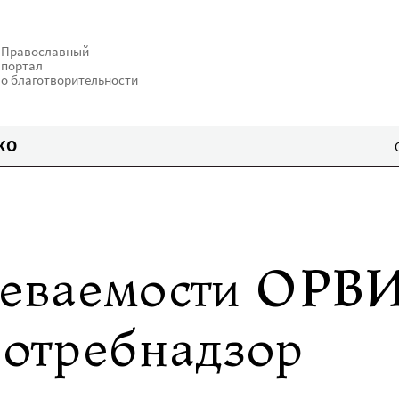
Православный
портал
о благотворительности
КО
леваемости ОРВ
отребнадзор