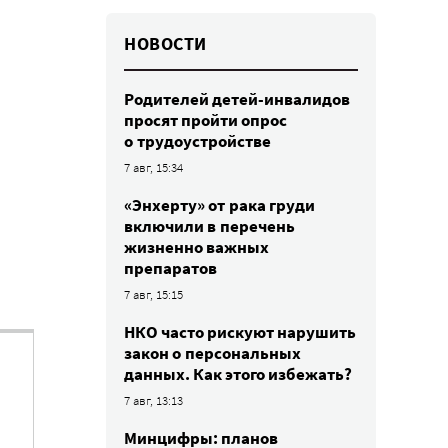
НОВОСТИ
Родителей детей-инвалидов
просят пройти опрос
о трудоустройстве
7 авг, 15:34
«Энхерту» от рака груди
включили в перечень
жизненно важных
препаратов
7 авг, 15:15
НКО часто рискуют нарушить
закон о персональных
данных. Как этого избежать?
7 авг, 13:13
Минцифры: планов