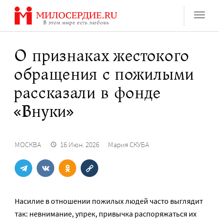
Перейти
к
содержанию
О признаках жестокого
обращения с пожилыми
рассказали в фонде
«Внуки»
МОСКВА
16 Июн. 2026
Мария СКУБА
Насилие в отношении пожилых людей часто выглядит
так: невнимание, упрек, привычка распоряжаться их