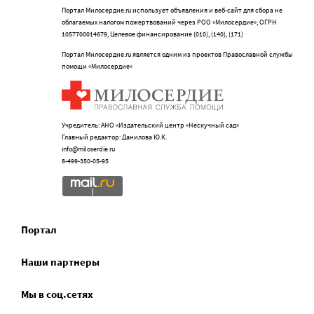
Портал Милосердие.ru использует объявления и веб-сайт для сбора не
облагаемых налогом пожертвований через РОО «Милосердие», ОГРН
1057700014679, Целевое финансирование (010), (140), (171)
Портал Милосердие.ru является одним из проектов Православной службы
помощи «Милосердие»
Учредитель: АНО «Издательский центр «Нескучный сад»
Главный редактор: Данилова Ю.К.
info@miloserdie.ru
8-499-350-05-95
Портал
Наши партнеры
Мы в соц.сетях