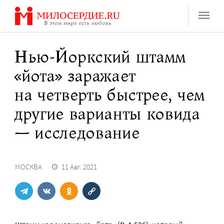
Перейти
к
содержанию
Нью-Йоркский штамм
«йота» заражает
на четверть быстрее, чем
другие варианты ковида
— исследование
МОСКВА
11 Авг. 2021