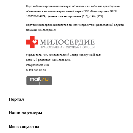
Портал Милосердие.ru использует объявления и веб-сайт для сбора не
облагаемых налогом пожертвований через РОО «Милосердие», ОГРН
1057700014679, Целевое финансирование (010), (140), (171)
Портал Милосердие.ru является одним из проектов Православной службы
помощи «Милосердие»
Учредитель: АНО «Издательский центр «Нескучный сад»
Главный редактор: Данилова Ю.К.
info@miloserdie.ru
8-499-350-05-95
Портал
Наши партнеры
Мы в соц.сетях