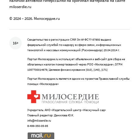
наличии активной гиперссылки на оригинал материала на сайте
miloserdie.ru
© 2024 – 2026. Милосердие.ru
Свидетельство о регистрации СМИ Эл № ФС77-57850 выдано
16+
федеральной службой по надзору в сфере связи, информационных
технологий и массовых коммуникаций (Роскомнадзор) 25.04.2014 г.
Портал Милосердие.ru использует объявления и веб-сайт для сбора не
облагаемых налогом пожертвований через РОО «Милосердие», ОГРН
1057700014679, Целевое финансирование (010), (140), (171)
Портал Милосердие.ru является одним из проектов Православной службы
помощи «Милосердие»
Учредитель: АНО «Издательский центр «Нескучный сад»
Главный редактор: Данилова Ю.К.
info@miloserdie.ru
8-499-350-05-95