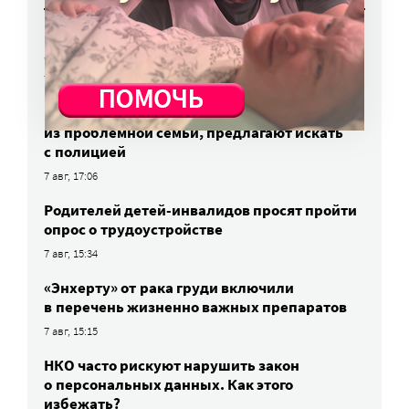
Вторая волна клещей ожидается в конце
августа — начале сентября
7 авг, 19:25
Родных, которые могут взять ребенка
из проблемной семьи, предлагают искать
с полицией
7 авг, 17:06
Родителей детей-инвалидов просят пройти
опрос о трудоустройстве
7 авг, 15:34
«Энхерту» от рака груди включили
в перечень жизненно важных препаратов
7 авг, 15:15
НКО часто рискуют нарушить закон
о персональных данных. Как этого
избежать?