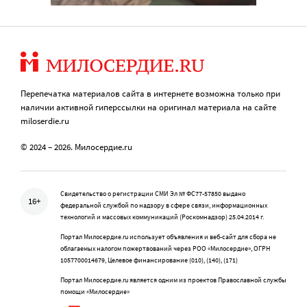
Перепечатка материалов сайта в интернете возможна только при
наличии активной гиперссылки на оригинал материала на сайте
miloserdie.ru
© 2024 – 2026. Милосердие.ru
Свидетельство о регистрации СМИ Эл № ФС77-57850 выдано
16+
федеральной службой по надзору в сфере связи, информационных
технологий и массовых коммуникаций (Роскомнадзор) 25.04.2014 г.
Портал Милосердие.ru использует объявления и веб-сайт для сбора не
облагаемых налогом пожертвований через РОО «Милосердие», ОГРН
1057700014679, Целевое финансирование (010), (140), (171)
Портал Милосердие.ru является одним из проектов Православной службы
помощи «Милосердие»