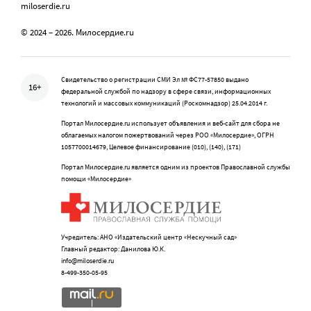
miloserdie.ru
© 2024 – 2026. Милосердие.ru
Свидетельство о регистрации СМИ Эл № ФС77-57850 выдано
16+
федеральной службой по надзору в сфере связи, информационных
технологий и массовых коммуникаций (Роскомнадзор) 25.04.2014 г.
Портал Милосердие.ru использует объявления и веб-сайт для сбора не
облагаемых налогом пожертвований через РОО «Милосердие», ОГРН
1057700014679, Целевое финансирование (010), (140), (171)
Портал Милосердие.ru является одним из проектов Православной службы
помощи «Милосердие»
Учредитель: АНО «Издательский центр «Нескучный сад»
Главный редактор: Данилова Ю.К.
info@miloserdie.ru
8-499-350-05-95