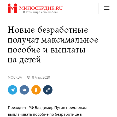
Перейти
к
содержанию
Новые безработные
получат максимальное
пособие и выплаты
на детей
МОСКВА
8 Апр. 2020
Президент РФ Владимир Путин предложил
выплачивать пособие по безработице в