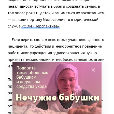
инвалидности вступать в брак и создавать семью, в
том числе рожать детей и заниматься их воспитанием,
— заявили порталу Милосердие.ru в юридической
службе
РООИ «Перспектива»
.
— Если верить словам некоторых участников данного
инцидента, то действия и некорректное поведение
работников учреждения здравоохранения нужно
признать незаконными и необоснованным, хотя они
и пытались обосновать их законом».
По словам юристов, согласно той же Конвенции ни
при каких обстоятельствах ребенок не может быть
разлучен с родителями без их согласия по причине
инвалидности одного или обоих родителей. Вопрос
отобрания ребенка согласно российскому и
международному законодательству находится в