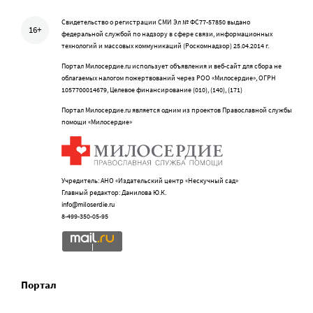
Свидетельство о регистрации СМИ Эл № ФС77-57850 выдано
16+
федеральной службой по надзору в сфере связи, информационных
технологий и массовых коммуникаций (Роскомнадзор) 25.04.2014 г.
Портал Милосердие.ru использует объявления и веб-сайт для сбора не
облагаемых налогом пожертвований через РОО «Милосердие», ОГРН
1057700014679, Целевое финансирование (010), (140), (171)
Портал Милосердие.ru является одним из проектов Православной службы
помощи «Милосердие»
Учредитель: АНО «Издательский центр «Нескучный сад»
Главный редактор: Данилова Ю.К.
info@miloserdie.ru
8-499-350-05-95
Портал