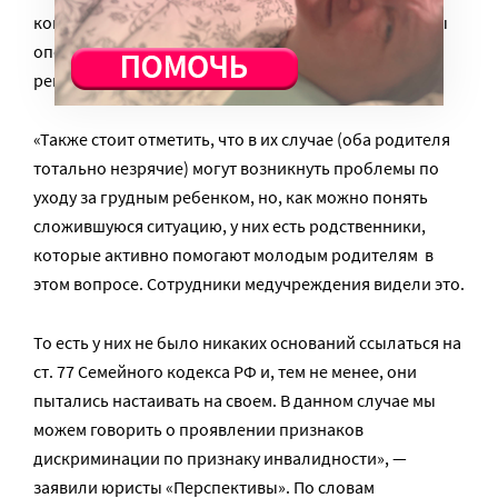
компетенции специализированных органов (органы
опеки и попечительства), когда каждый случай
решается индивидуально.
«Также стоит отметить, что в их случае (оба родителя
тотально незрячие) могут возникнуть проблемы по
уходу за грудным ребенком, но, как можно понять
сложившуюся ситуацию, у них есть родственники,
которые активно помогают молодым родителям в
этом вопросе. Сотрудники медучреждения видели это.
То есть у них не было никаких оснований ссылаться на
ст. 77 Семейного кодекса РФ и, тем не менее, они
пытались настаивать на своем. В данном случае мы
можем говорить о проявлении признаков
дискриминации по признаку инвалидности», —
заявили юристы «Перспективы». По словам