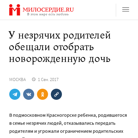
Перейти
к
содержанию
У незрячих родителей
обещали отобрать
новорожденную дочь
МОСКВА
1 Сен. 2017
В подмосковном Красногорске ребенка, родившегося
в семье незрячих людей, отказывались передать
родителям и угрожали ограничением родительских