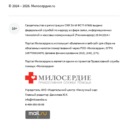
© 2024 – 2026. Милосердие.ru
Свидетельство о регистрации СМИ Эл № ФС77-57850 выдано
16+
федеральной службой по надзору в сфере связи, информационных
технологий и массовых коммуникаций (Роскомнадзор) 25.04.2014 г.
Портал Милосердие.ru использует объявления и веб-сайт для сбора не
облагаемых налогом пожертвований через РОО «Милосердие», ОГРН
1057700014679, Целевое финансирование (010), (140), (171)
Портал Милосердие.ru является одним из проектов Православной службы
помощи «Милосердие»
Учредитель: АНО «Издательский центр «Нескучный сад»
Главный редактор: Данилова Ю.К.
info@miloserdie.ru
8-499-350-05-95