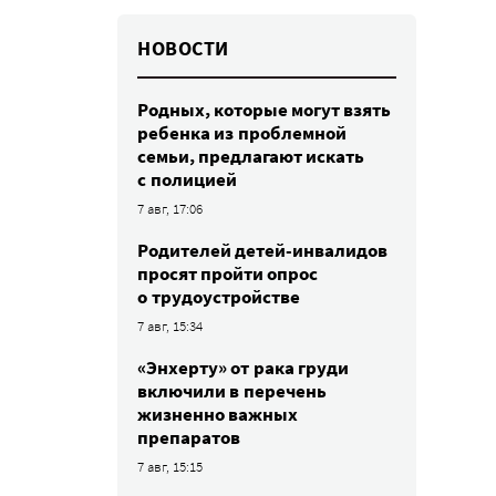
НОВОСТИ
Родных, которые могут взять
ребенка из проблемной
семьи, предлагают искать
с полицией
7 авг, 17:06
Родителей детей-инвалидов
просят пройти опрос
о трудоустройстве
7 авг, 15:34
«Энхерту» от рака груди
включили в перечень
жизненно важных
препаратов
7 авг, 15:15