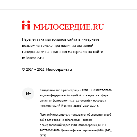
Перепечатка материалов сайта в интернете
возможна только при наличии активной
гиперссылки на оригинал материала на сайте
miloserdie.ru
© 2024 – 2026. Милосердие.ru
Свидетельство о регистрации СМИ Эл № ФС77-57850
16+
выдано федеральной службой по надзору в сфере
связи, информационных технологий и массовых
коммуникаций (Роскомнадзор) 25.04.2014 г.
Портал Милосердие.ru использует объявления и веб-
сайт для сбора не облагаемых налогом
пожертвований через РОО «Милосердие», ОГРН
1057700014679, Целевое финансирование (010), (140),
(171)