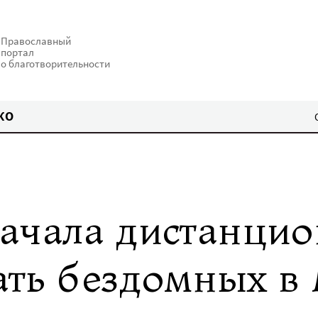
Православный
портал
о благотворительности
КО
ачала дистанци
ать бездомных в