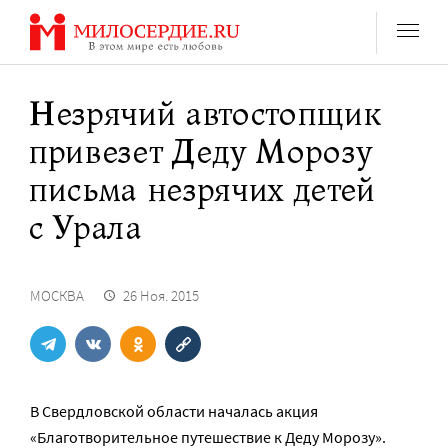
Перейти
к
содержанию
Незрячий автостопщик
привезет Деду Морозу
письма незрячих детей
с Урала
МОСКВА
26 Ноя. 2015
В Свердловской области началась акция
«Благотворительное путешествие к Деду Морозу».