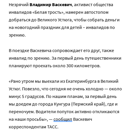
Незрячий
Владимир Васкевич
, активист общества
инвалидов «Белая трость», намерен автостопом
добраться до Великого Устюга, чтобы собрать деньги
на новогодний праздник для детей – инвалидов по
зрению.
В поездке Васкевича сопровождает его друг, также
инвалид по зрению. За первый день путешественники
планируют проехать около 300 километров.
«Рано утром мы выехали из Екатеринбурга в Великий
Устюг. Повезло, что сегодня не очень холодно — около
минус 5 градусов. По нашим планам, за первый день
мы доедем до города Кунгура (Пермский край), где и
переночуем. Водители попуток активно откликаются
на наши просьбы», —
сообщил
Васкевич
корреспондентам ТАСС.