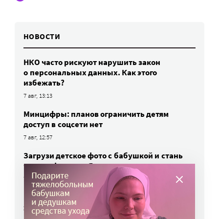
НОВОСТИ
НКО часто рискуют нарушить закон
о персональных данных. Как этого
избежать?
7 авг, 13:13
Минцифры: планов ограничить детям
доступ в соцсети нет
7 авг, 12:57
Загрузи детское фото с бабушкой и стань
частью фильма «Я приду»
7 авг, 12:05
Церковь зовет добровольцев помочь
жителям разрушенных домов в Донецке
и Горловке