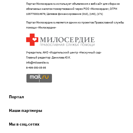
Портал Милосердие.ru использует объявления и веб-сайт для сбора не
облагаемых налогом пожертвований через РОО «Милосердие», ОГРН
1057700014679, Целевое финансирование (010), (140), (171)
Портал Милосердие.ru является одним из проектов Православной службы
помощи «Милосердие»
Учредитель: АНО «Издательский центр «Нескучный сад»
Главный редактор: Данилова Ю.К.
info@miloserdie.ru
8-499-350-05-95
Портал
Наши партнеры
Мы в соц.сетях