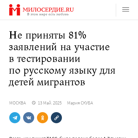
Перейти
к
содержанию
Не приняты 81%
заявлений на участие
в тестировании
по русскому языку для
детей мигрантов
МОСКВА
13 Май. 2025
Мария СКУБА