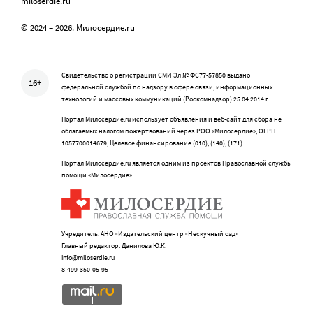
miloserdie.ru
© 2024 – 2026. Милосердие.ru
Свидетельство о регистрации СМИ Эл № ФС77-57850 выдано
16+
федеральной службой по надзору в сфере связи, информационных
технологий и массовых коммуникаций (Роскомнадзор) 25.04.2014 г.
Портал Милосердие.ru использует объявления и веб-сайт для сбора не
облагаемых налогом пожертвований через РОО «Милосердие», ОГРН
1057700014679, Целевое финансирование (010), (140), (171)
Портал Милосердие.ru является одним из проектов Православной службы
помощи «Милосердие»
Учредитель: АНО «Издательский центр «Нескучный сад»
Главный редактор: Данилова Ю.К.
info@miloserdie.ru
8-499-350-05-95