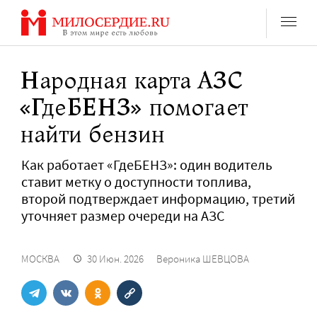
Перейти
к
содержанию
Народная карта АЗС
«ГдеБЕНЗ» помогает
найти бензин
Как работает «ГдеБЕНЗ»: один водитель
ставит метку о доступности топлива,
второй подтверждает информацию, третий
уточняет размер очереди на АЗС
МОСКВА
30 Июн. 2026
Вероника ШЕВЦОВА