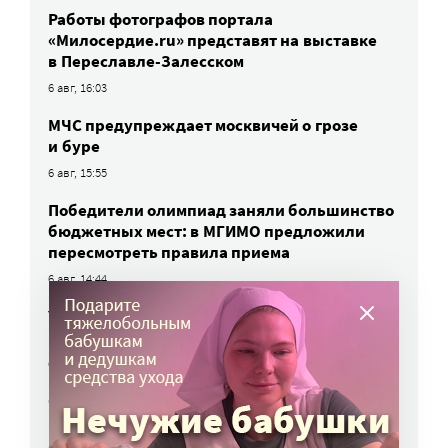
Работы фотографов портала
«Милосердие.ru» представят на выставке
в Переславле-Залесском
6 авг, 16:03
МЧС предупреждает москвичей о грозе
и буре
6 авг, 15:55
Победители олимпиад заняли большинство
бюджетных мест: в МГИМО предложили
пересмотреть правила приема
6 авг, 14:44
Улучшить питание заключенных намерен
Минюст
6 авг, 13:19
Обязать самозанятых платить пенсионные
взносы предлагают профсоюзы