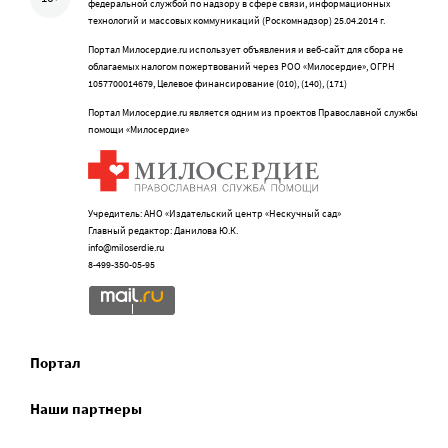
федеральной службой по надзору в сфере связи, информационных
технологий и массовых коммуникаций (Роскомнадзор) 25.04.2014 г.
Портал Милосердие.ru использует объявления и веб-сайт для сбора не
облагаемых налогом пожертвований через РОО «Милосердие», ОГРН
1057700014679, Целевое финансирование (010), (140), (171)
Портал Милосердие.ru является одним из проектов Православной службы
помощи «Милосердие»
Учредитель: АНО «Издательский центр «Нескучный сад»
Главный редактор: Данилова Ю.К.
info@miloserdie.ru
8-499-350-05-95
Портал
Наши партнеры