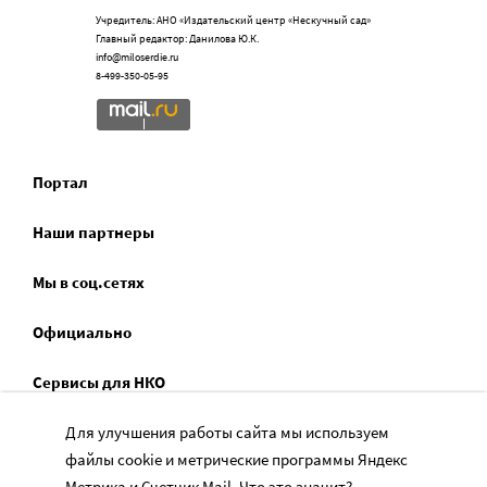
Учредитель: АНО «Издательский центр «Нескучный сад»
Главный редактор: Данилова Ю.К.
info@miloserdie.ru
8-499-350-05-95
Портал
Наши партнеры
Мы в соц.сетях
Официально
Сервисы для НКО
Спецпроекты
Для улучшения работы сайта мы используем
файлы cookie и метрические программы Яндекс
Социальное служение
Метрика и Счетчик Mail.
Что это значит?