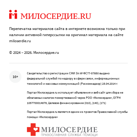
Перепечатка материалов сайта в интернете возможна только при
наличии активной гиперссылки на оригинал материала на сайте
miloserdie.ru
© 2024 – 2026. Милосердие.ru
Свидетельство о регистрации СМИ Эл № ФС77-57850 выдано
16+
федеральной службой по надзору в сфере связи, информационных
технологий и массовых коммуникаций (Роскомнадзор) 25.04.2014 г.
Портал Милосердие.ru использует объявления и веб-сайт для сбора не
облагаемых налогом пожертвований через РОО «Милосердие», ОГРН
1057700014679, Целевое финансирование (010), (140), (171)
Портал Милосердие.ru является одним из проектов Православной службы
помощи «Милосердие»