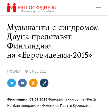
Перейти
к
содержанию
Музыканты с синдромом
Дауна представят
Финляндию
на «Евровидении-2015»
МОСКВА
3 Мар. 2015
Финляндия. 03.03.2015
Финская панк-группа «Pertti
Kurikan nimipаivаt» («Именины Пертти Курикка»),