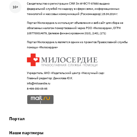
Свидетельство о регистрации СМИ Эл № ФС77-57850 выдано
16+
федеральной службой по надзору в сфере связи, информационных
технологий и массовых коммуникаций (Роскомнадзор) 25.04.2014 г.
Портал Милосердие.ru использует объявления и веб-сайт для сбора не
облагаемых налогом пожертвований через РОО «Милосердие», ОГРН
1057700014679, Целевое финансирование (010), (140), (171)
Портал Милосердие.ru является одним из проектов Православной службы
помощи «Милосердие»
Учредитель: АНО «Издательский центр «Нескучный сад»
Главный редактор: Данилова Ю.К.
info@miloserdie.ru
8-499-350-05-95
Портал
Наши партнеры