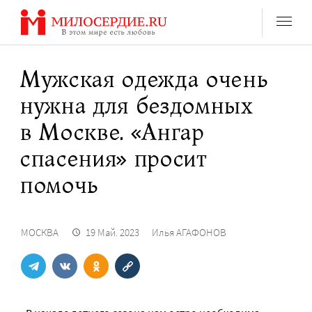
Перейти
к
содержанию
Мужская одежда очень
нужна для бездомных
в Москве. «Ангар
спасения» просит
помочь
МОСКВА
19 Май. 2023
Илья АГАФОНОВ