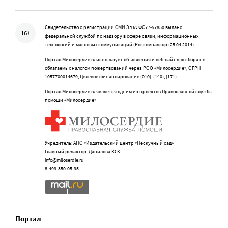
Свидетельство о регистрации СМИ Эл № ФС77-57850 выдано
16+
федеральной службой по надзору в сфере связи, информационных
технологий и массовых коммуникаций (Роскомнадзор) 25.04.2014 г.
Портал Милосердие.ru использует объявления и веб-сайт для сбора не
облагаемых налогом пожертвований через РОО «Милосердие», ОГРН
1057700014679, Целевое финансирование (010), (140), (171)
Портал Милосердие.ru является одним из проектов Православной службы
помощи «Милосердие»
Учредитель: АНО «Издательский центр «Нескучный сад»
Главный редактор: Данилова Ю.К.
info@miloserdie.ru
8-499-350-05-95
Портал