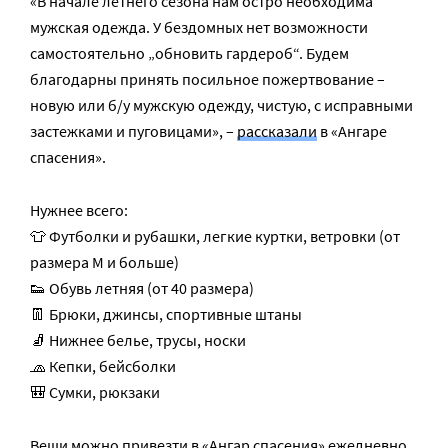
«В начале летнего сезона нам остро необходима
мужская одежда. У бездомных нет возможности
самостоятельно „обновить гардероб“. Будем
благодарны принять посильное пожертвование –
новую или б/у мужскую одежду, чистую, с исправными
застежками и пуговицами», –
рассказали
в «Ангаре
спасения».
Нужнее всего:
👕 Футболки и рубашки, легкие куртки, ветровки (от
размера М и больше)
👟 Обувь летняя (от 40 размера)
👖 Брюки, джинсы, спортивные штаны
🧦 Нижнее белье, трусы, носки
🧢 Кепки, бейсболки
🎒 Сумки, рюкзаки
Вещи можно привезти в «Ангар спасения» ежедневно