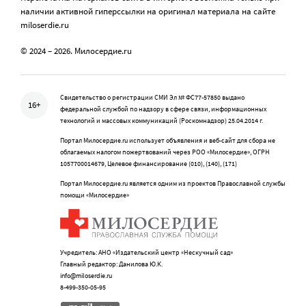
наличии активной гиперссылки на оригинал материала на сайте
miloserdie.ru
© 2024 – 2026. Милосердие.ru
Свидетельство о регистрации СМИ Эл № ФС77-57850 выдано
16+
федеральной службой по надзору в сфере связи, информационных
технологий и массовых коммуникаций (Роскомнадзор) 25.04.2014 г.
Портал Милосердие.ru использует объявления и веб-сайт для сбора не
облагаемых налогом пожертвований через РОО «Милосердие», ОГРН
1057700014679, Целевое финансирование (010), (140), (171)
Портал Милосердие.ru является одним из проектов Православной службы
помощи «Милосердие»
Учредитель: АНО «Издательский центр «Нескучный сад»
Главный редактор: Данилова Ю.К.
info@miloserdie.ru
8-499-350-05-95