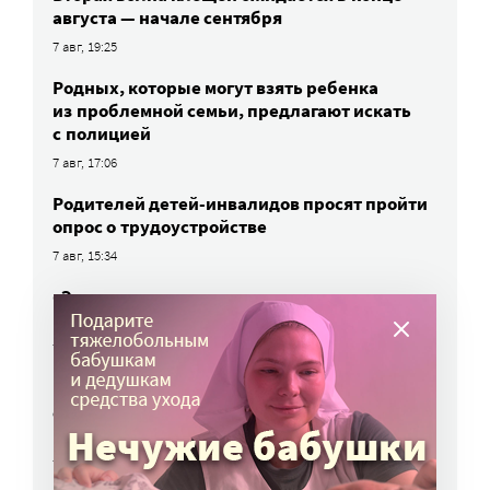
августа — начале сентября
7 авг, 19:25
Родных, которые могут взять ребенка
из проблемной семьи, предлагают искать
с полицией
7 авг, 17:06
Родителей детей-инвалидов просят пройти
опрос о трудоустройстве
7 авг, 15:34
«Энхерту» от рака груди включили
в перечень жизненно важных препаратов
7 авг, 15:15
НКО часто рискуют нарушить закон
о персональных данных. Как этого
избежать?
7 авг, 13:13