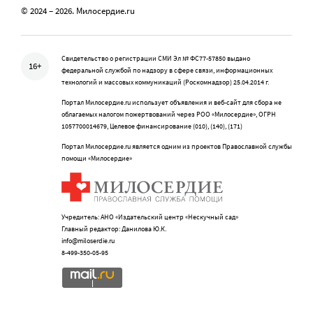
© 2024 – 2026. Милосердие.ru
Свидетельство о регистрации СМИ Эл № ФС77-57850 выдано
16+
федеральной службой по надзору в сфере связи, информационных
технологий и массовых коммуникаций (Роскомнадзор) 25.04.2014 г.
Портал Милосердие.ru использует объявления и веб-сайт для сбора не
облагаемых налогом пожертвований через РОО «Милосердие», ОГРН
1057700014679, Целевое финансирование (010), (140), (171)
Портал Милосердие.ru является одним из проектов Православной службы
помощи «Милосердие»
Учредитель: АНО «Издательский центр «Нескучный сад»
Главный редактор: Данилова Ю.К.
info@miloserdie.ru
8-499-350-05-95