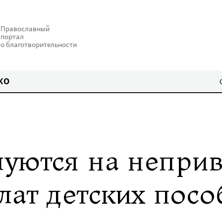
Православный
портал
о благотворительности
КО
луются на непри
лат детских посо