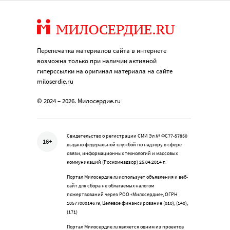
Перепечатка материалов сайта в интернете
возможна только при наличии активной
гиперссылки на оригинал материала на сайте
miloserdie.ru
© 2024 – 2026. Милосердие.ru
Свидетельство о регистрации СМИ Эл № ФС77-57850
16+
выдано федеральной службой по надзору в сфере
связи, информационных технологий и массовых
коммуникаций (Роскомнадзор) 25.04.2014 г.
Портал Милосердие.ru использует объявления и веб-
сайт для сбора не облагаемых налогом
пожертвований через РОО «Милосердие», ОГРН
1057700014679, Целевое финансирование (010), (140),
(171)
Портал Милосердие.ru является одним из проектов