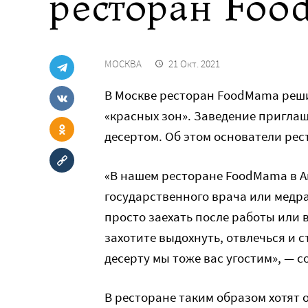
ресторан Fo
МОСКВА
21 Окт. 2021
В Москве ресторан FoodMama реши
«красных зон». Заведение приглаш
десертом. Об этом основатели рес
«В нашем ресторане FoodMama в А
государственного врача или медра
просто заехать после работы или в
захотите выдохнуть, отвлечься и с
десерту мы тоже вас угостим», — 
В ресторане таким образом хотят 