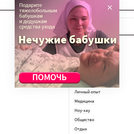
ТЕМЫ
Вера
Законы
История
Колонки
Кто есть кто
Личный опыт
Медицина
Ноу-хау
Общество
Отдых