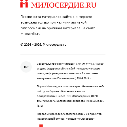
Перепечатка материалов сайта в интернете
возможна только при наличии активной
гиперссылки на оригинал материала на сайте
miloserdie.ru
© 2024 – 2026. Милосердие.ru
Свидетельство о регистрации СМИ Эл № ФС77-57850
16+
выдано федеральной службой по надзору в сфере
связи, информационных технологий и массовых
коммуникаций (Роскомнадзор) 25.04.2014 г.
Портал Милосердие.ru использует объявления и веб-
сайт для сбора не облагаемых налогом
пожертвований через РОО «Милосердие», ОГРН
1057700014679, Целевое финансирование (010), (140),
(171)
Портал Милосердие.ru является одним из проектов
Православной службы помощи «Милосердие»