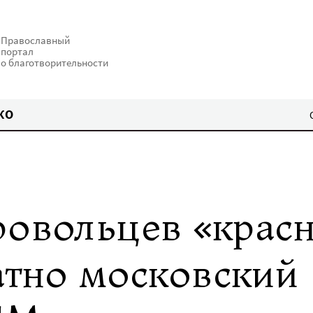
Православный
портал
о благотворительности
КО
ровольцев «крас
атно московский