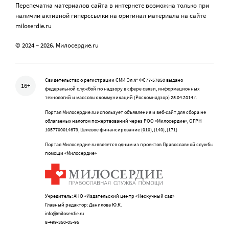
Перепечатка материалов сайта в интернете возможна только при
наличии активной гиперссылки на оригинал материала на сайте
miloserdie.ru
© 2024 – 2026. Милосердие.ru
Свидетельство о регистрации СМИ Эл № ФС77-57850 выдано
16+
федеральной службой по надзору в сфере связи, информационных
технологий и массовых коммуникаций (Роскомнадзор) 25.04.2014 г.
Портал Милосердие.ru использует объявления и веб-сайт для сбора не
облагаемых налогом пожертвований через РОО «Милосердие», ОГРН
1057700014679, Целевое финансирование (010), (140), (171)
Портал Милосердие.ru является одним из проектов Православной службы
помощи «Милосердие»
Учредитель: АНО «Издательский центр «Нескучный сад»
Главный редактор: Данилова Ю.К.
info@miloserdie.ru
8-499-350-05-95