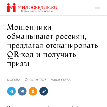
Перейти
к
содержанию
Мошенники
обманывают россиян,
предлагая отсканировать
QR-код и получить
призы
МОСКВА
13 Авг. 2025
Мария СКУБА