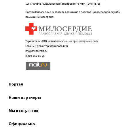
1057700014679, Целевое финансирование (010), (140), (171)
Портал Милосердие.ru является одним из проектов Православной службы
помощи «Милосердие»
Учредитель: АНО «Издательский центр «Нескучный сад»
Главный редактор: Данилова Ю.К.
info@miloserdie.ru
8-499-350-05-95
Портал
Наши партнеры
Мы в соц.сетях
Официально