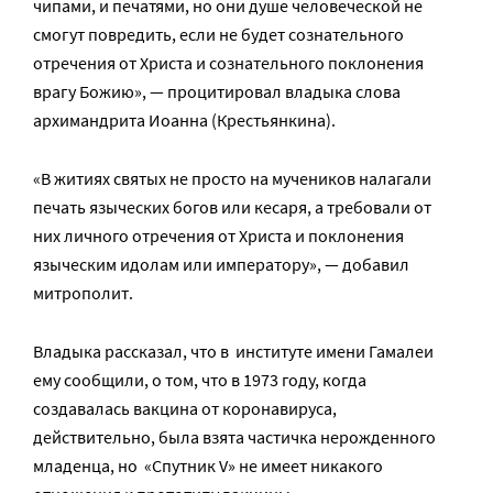
чипами, и печатями, но они душе человеческой не
смогут повредить, если не будет сознательного
отречения от Христа и сознательного поклонения
врагу Божию», — процитировал владыка слова
архимандрита Иоанна (Крестьянкина).
«В житиях святых не просто на мучеников налагали
печать языческих богов или кесаря, а требовали от
них личного отречения от Христа и поклонения
языческим идолам или императору», — добавил
митрополит.
Владыка рассказал, что в институте имени Гамалеи
ему сообщили, о том, что в 1973 году, когда
создавалась вакцина от коронавируса,
действительно, была взята частичка нерожденного
младенца, но «Спутник V» не имеет никакого