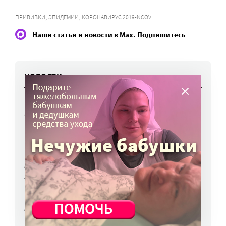
,
,
ПРИВИВКИ
ЭПИДЕМИИ
КОРОНАВИРУС 2019-NCOV
Наши статьи и новости в Max. Подпишитесь
НОВОСТИ
Вторая волна клещей ожидается в конце
августа — начале сентября
7 авг, 19:25
Родных, которые могут взять ребенка
из проблемной семьи, предлагают искать
с полицией
7 авг, 17:06
Родителей детей-инвалидов просят пройти
опрос о трудоустройстве
7 авг, 15:34