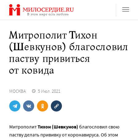
Перейти
к
содержанию
Митрополит Тихон
(Шевкунов) благословил
паству привиться
от ковида
МОСКВА
5 Июл. 2021
Митрополит
Тихон (Шевкунов)
благословил свою
паству делать прививку от коронавируса. Об этом