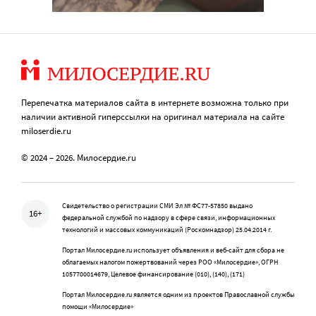
Перепечатка материалов сайта в интернете возможна только при
наличии активной гиперссылки на оригинал материала на сайте
miloserdie.ru
© 2024 – 2026. Милосердие.ru
Свидетельство о регистрации СМИ Эл № ФС77-57850 выдано
16+
федеральной службой по надзору в сфере связи, информационных
технологий и массовых коммуникаций (Роскомнадзор) 25.04.2014 г.
Портал Милосердие.ru использует объявления и веб-сайт для сбора не
облагаемых налогом пожертвований через РОО «Милосердие», ОГРН
1057700014679, Целевое финансирование (010), (140), (171)
Портал Милосердие.ru является одним из проектов Православной службы
помощи «Милосердие»