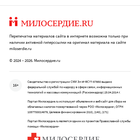
Перепечатка материалов сайта в интернете возможна только при
наличии активной гиперссылки на оригинал материала на сайте
miloserdie.ru
© 2024 – 2026. Милосердие.ru
Свидетельство о регистрации СМИ Эл № ФС77-57850 выдано
16+
федеральной службой по надзору в сфере связи, информационных
технологий и массовых коммуникаций (Роскомнадзор) 25.04.2014 г.
Портал Милосердие.ru использует объявления и веб-сайт для сбора не
облагаемых налогом пожертвований через РОО «Милосердие», ОГРН
1057700014679, Целевое финансирование (010), (140), (171)
Портал Милосердие.ru является одним из проектов Православной службы
помощи «Милосердие»