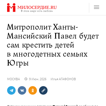
Перейти
к
содержанию
Митрополит Ханты-
Мансийский Павел будет
сам крестить детей
в многодетных семьях
Югры
МОСКВА
9 Июн. 2026
Илья АГАФОНОВ