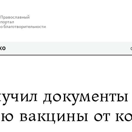
Православный
портал
о благотворительности
КО
учил документы
ию вакцины от к