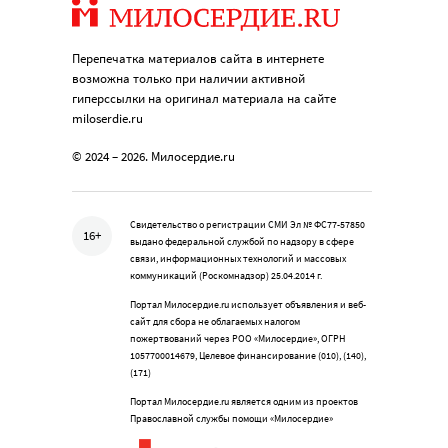
Перепечатка материалов сайта в интернете
возможна только при наличии активной
гиперссылки на оригинал материала на сайте
miloserdie.ru
© 2024 – 2026. Милосердие.ru
Свидетельство о регистрации СМИ Эл № ФС77-57850
16+
выдано федеральной службой по надзору в сфере
связи, информационных технологий и массовых
коммуникаций (Роскомнадзор) 25.04.2014 г.
Портал Милосердие.ru использует объявления и веб-
сайт для сбора не облагаемых налогом
пожертвований через РОО «Милосердие», ОГРН
1057700014679, Целевое финансирование (010), (140),
(171)
Портал Милосердие.ru является одним из проектов
Православной службы помощи «Милосердие»