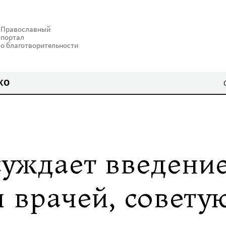
Православный
портал
о благотворительности
КО
уждает введени
я врачей, совет