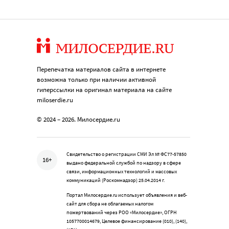
Перепечатка материалов сайта в интернете
возможна только при наличии активной
гиперссылки на оригинал материала на сайте
miloserdie.ru
© 2024 – 2026. Милосердие.ru
Свидетельство о регистрации СМИ Эл № ФС77-57850
16+
выдано федеральной службой по надзору в сфере
связи, информационных технологий и массовых
коммуникаций (Роскомнадзор) 25.04.2014 г.
Портал Милосердие.ru использует объявления и веб-
сайт для сбора не облагаемых налогом
пожертвований через РОО «Милосердие», ОГРН
1057700014679, Целевое финансирование (010), (140),