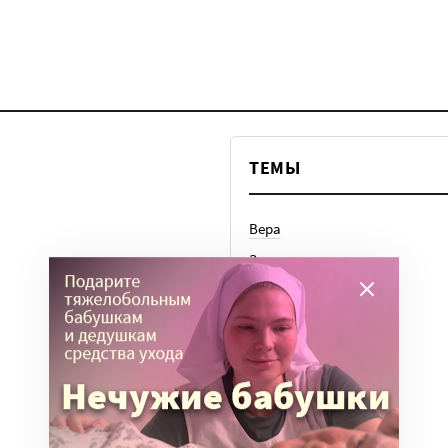
ТЕМЫ
Вера
Законы
История
Колонки
Кто есть кто
Личный опыт
Медицина
Ноу-хау