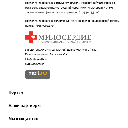
Портал Милосердие.ru использует объявления и веб-сайт для сбора не
облагаемых налогом пожертвований через РОО «Милосердие», ОГРН
1057700014679, Целевое финансирование (010), (140), (171)
Портал Милосердие.ru является одним из проектов Православной службы
помощи «Милосердие»
Учредитель: АНО «Издательский центр «Нескучный сад»
Главный редактор: Данилова Ю.К.
info@miloserdie.ru
8-499-350-05-95
Портал
Наши партнеры
Мы в соц.сетях