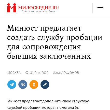
Перейти
к
содержанию
Минюст предлагает
создать службу пробации
для сопровождения
бывших заключенных
МОСКВА
31 Янв. 2022
Илья АГАФОНОВ
Минюст предлагает дополнить свою структуру
службой пробации, которая помогала бы