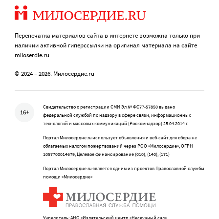
Перепечатка материалов сайта в интернете возможна только при
наличии активной гиперссылки на оригинал материала на сайте
miloserdie.ru
© 2024 – 2026. Милосердие.ru
Свидетельство о регистрации СМИ Эл № ФС77-57850 выдано
16+
федеральной службой по надзору в сфере связи, информационных
технологий и массовых коммуникаций (Роскомнадзор) 25.04.2014 г.
Портал Милосердие.ru использует объявления и веб-сайт для сбора не
облагаемых налогом пожертвований через РОО «Милосердие», ОГРН
1057700014679, Целевое финансирование (010), (140), (171)
Портал Милосердие.ru является одним из проектов Православной службы
помощи «Милосердие»
Учредитель: АНО «Издательский центр «Нескучный сад»