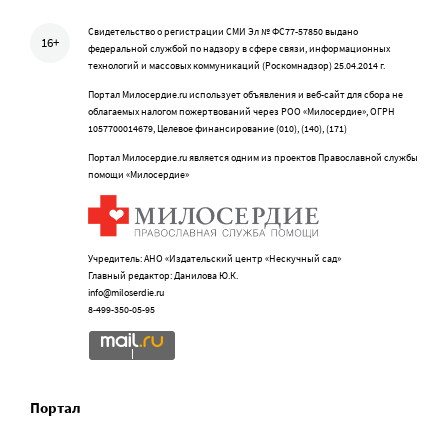
Свидетельство о регистрации СМИ Эл № ФС77-57850 выдано
16+
федеральной службой по надзору в сфере связи, информационных
технологий и массовых коммуникаций (Роскомнадзор) 25.04.2014 г.
Портал Милосердие.ru использует объявления и веб-сайт для сбора не
облагаемых налогом пожертвований через РОО «Милосердие», ОГРН
1057700014679, Целевое финансирование (010), (140), (171)
Портал Милосердие.ru является одним из проектов Православной службы
помощи «Милосердие»
Учредитель: АНО «Издательский центр «Нескучный сад»
Главный редактор: Данилова Ю.К.
info@miloserdie.ru
8-499-350-05-95
Портал