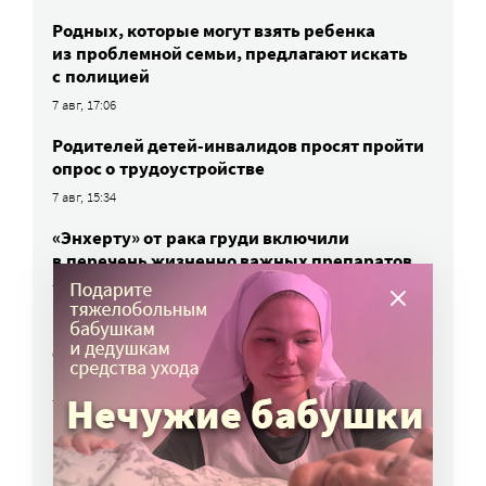
Родных, которые могут взять ребенка
из проблемной семьи, предлагают искать
с полицией
7 авг, 17:06
Родителей детей-инвалидов просят пройти
опрос о трудоустройстве
7 авг, 15:34
«Энхерту» от рака груди включили
в перечень жизненно важных препаратов
7 авг, 15:15
НКО часто рискуют нарушить закон
о персональных данных. Как этого
избежать?
7 авг, 13:13