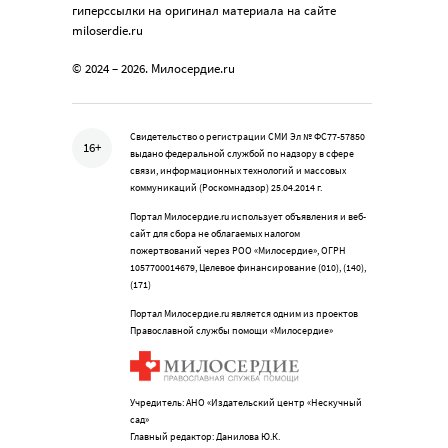
гиперссылки на оригинал материала на сайте
miloserdie.ru
© 2024 – 2026. Милосердие.ru
Свидетельство о регистрации СМИ Эл № ФС77-57850
16+
выдано федеральной службой по надзору в сфере
связи, информационных технологий и массовых
коммуникаций (Роскомнадзор) 25.04.2014 г.
Портал Милосердие.ru использует объявления и веб-
сайт для сбора не облагаемых налогом
пожертвований через РОО «Милосердие», ОГРН
1057700014679, Целевое финансирование (010), (140),
(171)
Портал Милосердие.ru является одним из проектов
Православной службы помощи «Милосердие»
Учредитель: АНО «Издательский центр «Нескучный
сад»
Главный редактор: Данилова Ю.К.