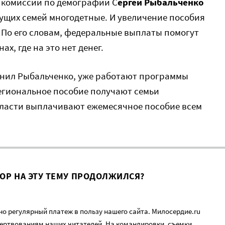
 комиссии по демографии С
ергей Рыбальченко
ущих семей многодетные. И увеличение пособия
 По его словам, федеральные выплаты помогут
х, где на это нет денег.
очнил Рыбальченко, уже работают программы
егиональное пособие получают семьи
бласти выплачивают ежемесячное пособие всем
ВОР НА ЭТУ ТЕМУ ПРОДОЛЖИЛСЯ?
о регулярный платеж в пользу нашего сайта. Милосердие.ru
ертвованиям наших читателей. На командировки, съемки,