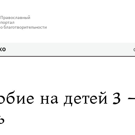
Православный
портал
о благотворительности
КО
бие на детей 3 
ь