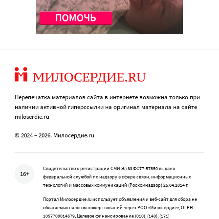
Перепечатка материалов сайта в интернете возможна только при
наличии активной гиперссылки на оригинал материала на сайте
miloserdie.ru
© 2024 – 2026. Милосердие.ru
Свидетельство о регистрации СМИ Эл № ФС77-57850 выдано
16+
федеральной службой по надзору в сфере связи, информационных
технологий и массовых коммуникаций (Роскомнадзор) 25.04.2014 г.
Портал Милосердие.ru использует объявления и веб-сайт для сбора не
облагаемых налогом пожертвований через РОО «Милосердие», ОГРН
1057700014679, Целевое финансирование (010), (140), (171)