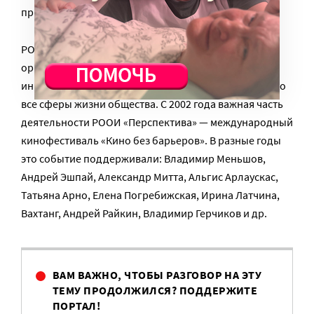
приложении и на сайте
«Кино без барьеров».
РООИ «ПЕРСПЕКТИВА» основана в 1997 году. Миссия
организации – улучшить качество жизни людей с
инвалидностью и добиться полного включения их во
все сферы жизни общества. С 2002 года важная часть
деятельности РООИ «Перспектива» — международный
кинофестиваль «Кино без барьеров». В разные годы
это событие поддерживали: Владимир Меньшов,
Андрей Эшпай, Александр Митта, Альгис Арлаускас,
Татьяна Арно, Елена Погребижская, Ирина Латчина,
Вахтанг, Андрей Райкин, Владимир Герчиков и др.
ВАМ ВАЖНО, ЧТОБЫ РАЗГОВОР НА ЭТУ
ТЕМУ ПРОДОЛЖИЛСЯ? ПОДДЕРЖИТЕ
ПОРТАЛ!