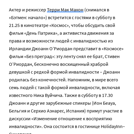
Актер и режиссер
Терри Мак Махон
(снимался в
«Бэтмен: начало») встретится с гостями в субботу в
21.25 в кинотеатре «Космос», чтобы обсудить свой
фильм «День Патрика», а активистка движения за
права и возможности людей с инвалидностью из
Ирландии Джоанн О’Риордан представит в «Космосе»
фильм «Без преград»: эту ленту снял ее брат, Стивен
О’Риордан, бесконечно восхищенный храброй
девушкой с редкой формой инвалидности – Джоанн
родилась без конечностей. Напомним, в мире всего
семь людей с такой формой инвалидности, включая
известного Ника Вуйчича. Также в субботу в 17.30
Джоанн и другие зарубежные спикеры (Ион Беауа,
Бельгия и Серхио Азнарес, Испания) примут участие в
дискуссии «Изменение отношение к восприятию
инвалидности». Она состоится в гостинице HolidayInn–