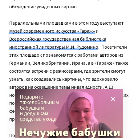
обсуждение увиденных картин.
Параллельными площадками в этом году выступают
Музей современного искусства «Гараж»
и
Всероссийская государственная библиотека
иностранной литературы М.И. Рудомино
. Посетители
этих площадок познакомятся с работами авторов из
Германии, Великобритании, Ирана, а в «Гараже» также
состоятся встречи с режиссерами, где зрители смогут
узнать, как создавались картины, что вдохновило
авторов на освещение темы инвалидности. А 13
ноября, в рамках Семейного дня, для самых маленьких
посетителей в музее будет организован показ
фильмов/мультфильмов-участников детской
программы Кинофестиваля.
Подробная программа мест и времени показов – в