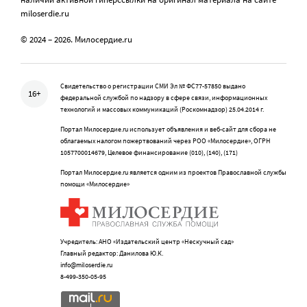
miloserdie.ru
© 2024 – 2026. Милосердие.ru
Свидетельство о регистрации СМИ Эл № ФС77-57850 выдано
16+
федеральной службой по надзору в сфере связи, информационных
технологий и массовых коммуникаций (Роскомнадзор) 25.04.2014 г.
Портал Милосердие.ru использует объявления и веб-сайт для сбора не
облагаемых налогом пожертвований через РОО «Милосердие», ОГРН
1057700014679, Целевое финансирование (010), (140), (171)
Портал Милосердие.ru является одним из проектов Православной службы
помощи «Милосердие»
Учредитель: АНО «Издательский центр «Нескучный сад»
Главный редактор: Данилова Ю.К.
info@miloserdie.ru
8-499-350-05-95