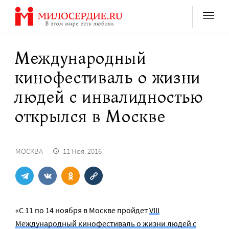
Перейти
к
содержанию
Международный
кинофестиваль о жизни
людей с инвалидностью
открылся в Москве
МОСКВА
11 Ноя. 2016
«С 11 по 14 ноября в Москве пройдет
VIII
Международный кинофестиваль о жизни людей с