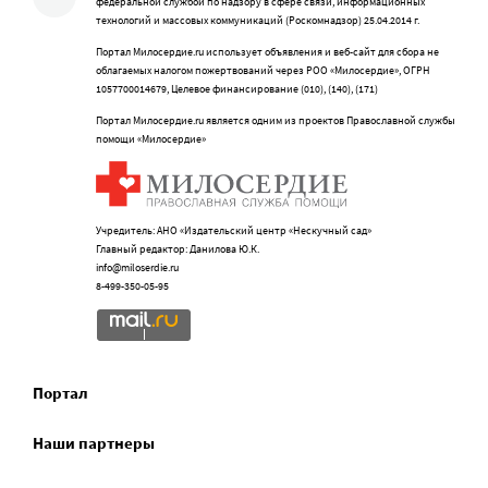
федеральной службой по надзору в сфере связи, информационных
технологий и массовых коммуникаций (Роскомнадзор) 25.04.2014 г.
Портал Милосердие.ru использует объявления и веб-сайт для сбора не
облагаемых налогом пожертвований через РОО «Милосердие», ОГРН
1057700014679, Целевое финансирование (010), (140), (171)
Портал Милосердие.ru является одним из проектов Православной службы
помощи «Милосердие»
Учредитель: АНО «Издательский центр «Нескучный сад»
Главный редактор: Данилова Ю.К.
info@miloserdie.ru
8-499-350-05-95
Портал
Наши партнеры