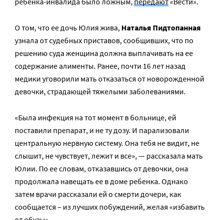
ребенка-инвалида было ложным,
передают
«Вести».
О том, что ее дочь Юлия жива,
Наталья Пидтопанная
узнала от судебных приставов, сообщивших, что по
решению суда женщина должна выплачивать на ее
содержание алименты. Ранее, почти 16 лет назад
медики уговорили мать отказаться от новорожденной
девочки, страдающей тяжелыми заболеваниями.
«Была инфекция на тот момент в больнице, ей
поставили препарат, и не ту дозу. И парализовали
центральную нервную систему. Она тебя не видит, не
слышит, не чувствует, лежит и все», — рассказала мать
Юлии. По ее словам, отказавшись от девочки, она
продолжала навещать ее в доме ребенка. Однако
затем врачи рассказали ей о смерти дочери, как
сообщается – из лучших побуждений, желая «избавить
от обузы».