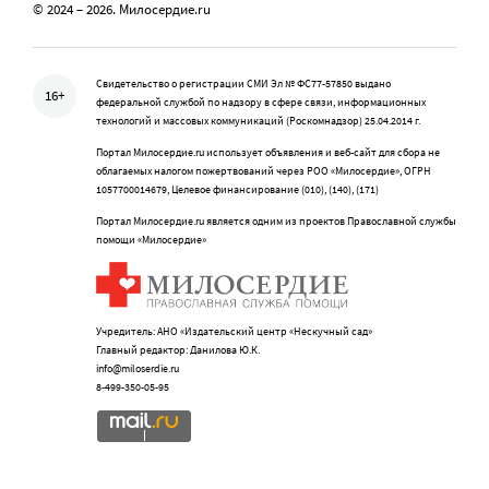
© 2024 – 2026. Милосердие.ru
Свидетельство о регистрации СМИ Эл № ФС77-57850 выдано
16+
федеральной службой по надзору в сфере связи, информационных
технологий и массовых коммуникаций (Роскомнадзор) 25.04.2014 г.
Портал Милосердие.ru использует объявления и веб-сайт для сбора не
облагаемых налогом пожертвований через РОО «Милосердие», ОГРН
1057700014679, Целевое финансирование (010), (140), (171)
Портал Милосердие.ru является одним из проектов Православной службы
помощи «Милосердие»
Учредитель: АНО «Издательский центр «Нескучный сад»
Главный редактор: Данилова Ю.К.
info@miloserdie.ru
8-499-350-05-95