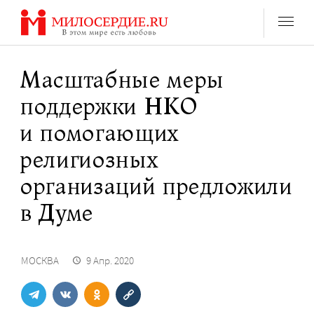
Перейти
к
содержанию
Масштабные меры
поддержки НКО
и помогающих
религиозных
организаций предложили
в Думе
МОСКВА
9 Апр. 2020