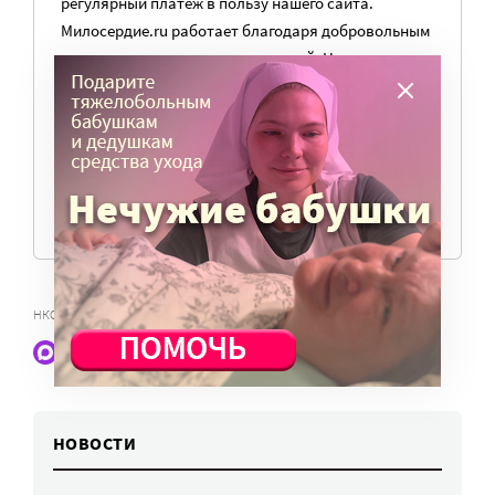
регулярный платеж в пользу нашего сайта.
Милосердие.ru работает благодаря добровольным
пожертвованиям наших читателей. На
командировки, съемки, зарплаты редакторов,
журналистов и техническую поддержку сайта
нужны средства.
ПОМОЧЬ ПОРТАЛУ
,
НКО
КОРОНАВИРУС 2019-NCOV
Наши статьи и новости в Max. Подпишитесь
НОВОСТИ