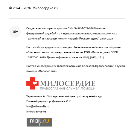
© 2024 – 2026. Милосердие.ru
Свидетельство о регистрации СМИ Эл № ФС77-57850 выдано
16+
федеральной службой по надзору в сфере связи, информационных
технологий и массовых коммуникаций (Роскомнадзор) 25.04.2014 г.
Портал Милосердие.ru использует объявления и веб-сайт для сбора не
облагаемых налогом пожертвований через РОО «Милосердие», ОГРН
1057700014679, Целевое финансирование (010), (140), (171)
Портал Милосердие.ru является одним из проектов Православной службы
помощи «Милосердие»
Учредитель: АНО «Издательский центр «Нескучный сад»
Главный редактор: Данилова Ю.К.
info@miloserdie.ru
8-499-350-05-95